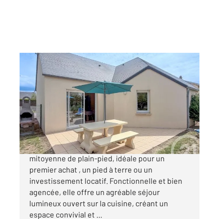
BARNEVILLE CARTERET 50
2
58 m
, 3 pièces
Ref : 2126
Maison à vendre
232 000 €
Découvrez cette charmante petite maison
mitoyenne de plain-pied, idéale pour un
premier achat , un pied à terre ou un
investissement locatif. Fonctionnelle et bien
agencée, elle offre un agréable séjour
lumineux ouvert sur la cuisine, créant un
espace convivial et ...