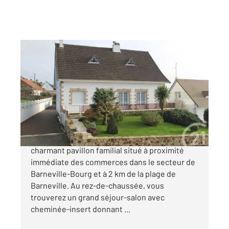
BARNEVILLE CARTERET 50
2
178,88 m
, 6 pièces
Ref : 2063
Maison à vendre
330 000 €
L'agence CENTURY 21 vous propose ce
charmant pavillon familial situé à proximité
immédiate des commerces dans le secteur de
Barneville-Bourg et à 2 km de la plage de
Barneville. Au rez-de-chaussée, vous
trouverez un grand séjour-salon avec
cheminée-insert donnant ...