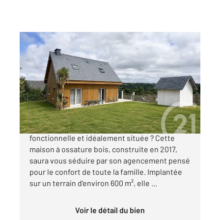
BARNEVILLE CARTERET 50
2
76,55 m
, 6 pièces
Ref : 2155
Maison à vendre
240 000 €
Vous recherchez une maison récente,
fonctionnelle et idéalement située ? Cette
maison à ossature bois, construite en 2017,
saura vous séduire par son agencement pensé
pour le confort de toute la famille. Implantée
sur un terrain d'environ 600 m², elle ...
Voir le détail du bien