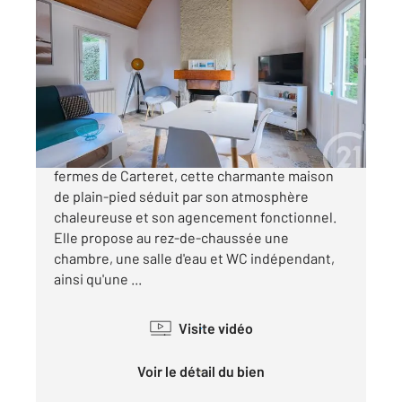
BARNEVILLE CARTERET 50
2
37 m
, 3 pièces
Ref : 1980
Maison à vendre
185 000 €
Nichée au cœur du secteur recherché des
fermes de Carteret, cette charmante maison
de plain-pied séduit par son atmosphère
chaleureuse et son agencement fonctionnel.
Elle propose au rez-de-chaussée une
chambre, une salle d'eau et WC indépendant,
ainsi qu'une ...
Visite vidéo
Voir le détail du bien