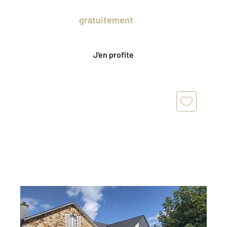
Prenez un temps d'avance sur le marché
en profitant
gratuitement
des Ventes
Privées CENTURY 21.
J'en profite
BARNEVILLE CARTERET 50
2
189 m
, 7 pièces
Ref : 1898