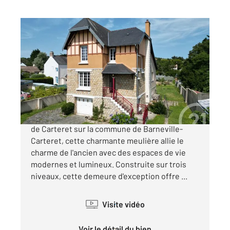
BARNEVILLE CARTERET 50
2
182 m
, 9 pièces
Ref : 1659
Maison à vendre
660 000 €
Nichée dans un quartier paisible et recherché
de Carteret sur la commune de Barneville-
Carteret, cette charmante meulière allie le
charme de l'ancien avec des espaces de vie
modernes et lumineux. Construite sur trois
niveaux, cette demeure d'exception offre ...
Visite vidéo
Voir le détail du bien