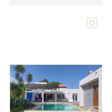
BARNEVILLE CARTERET 50
2
128 m
, 6 pièces
Ref : 2099
Maison à vendre
489 000 €