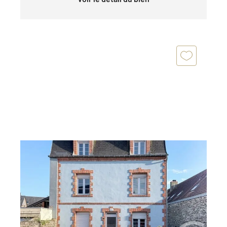
BARNEVILLE CARTERET 50
2
162,13 m
, 9 pièces
Ref : 2081
Maison à vendre
473 000 €