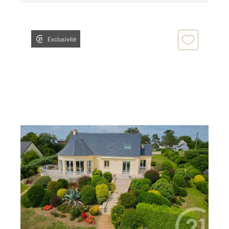
Exclusivité
BARNEVILLE CARTERET 50
2
193,92 m
, 6 pièces
Ref : 1780
Maison à vendre
780 000 €
Visiter le site dédié