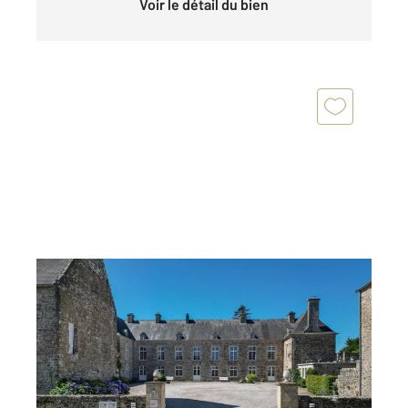
Voir le détail du bien
BARNEVILLE CARTERET 50
2
746,77 m
, 15 pièces
Ref : 1830
Maison à vendre
1 650 000 €