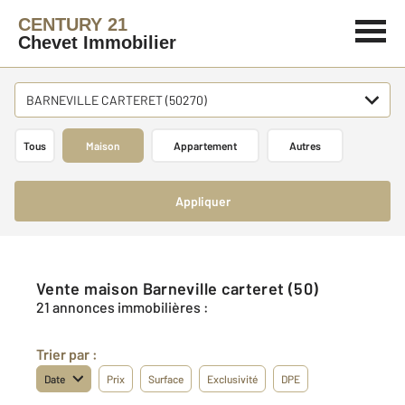
CENTURY 21
Chevet Immobilier
BARNEVILLE CARTERET (50270)
Tous
Maison
Appartement
Autres
Appliquer
Vente maison Barneville carteret (50)
21 annonces immobilières :
Trier par :
Date
Prix
Surface
Exclusivité
DPE