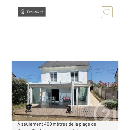
Exclusivité
BARNEVILLE CARTERET 50
2
100,47 m
, 4 pièces
Ref : 2153
Maison à vendre
285 000 €
Visiter le site dédié
À seulement 400 mètres de la plage de