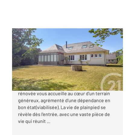
BARNEVILLE CARTERET 50
2
145,99 m
, 5 pièces
Ref : 2101
Maison à vendre
699 000 €
Nichée à Carteret, cette maison entièrement
rénovée vous accueille au cœur d'un terrain
généreux, agrémenté d'une dépendance en
bon état(viabilisée). La vie de plainpied se
révèle dès l'entrée, avec une vaste pièce de
vie qui réunit ...