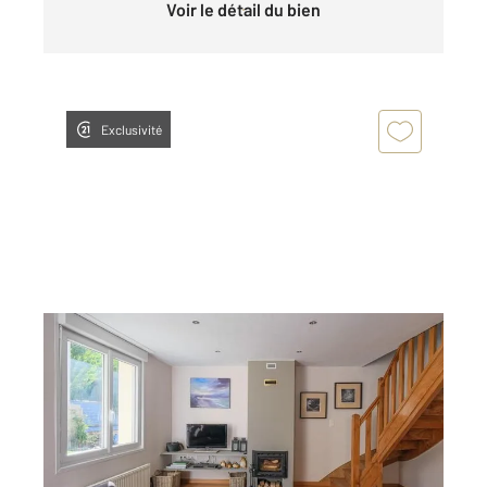
Voir le détail du bien
Exclusivité
BARNEVILLE CARTERET 50
2
100,25 m
, 5 pièces
Ref : 1899
Maison à vendre
419 000 €