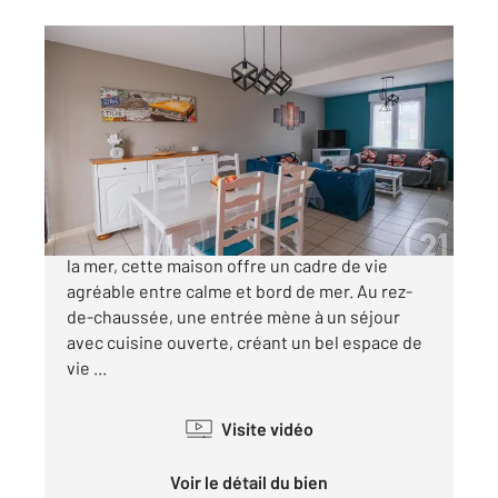
BARNEVILLE CARTERET 50
2
105,81 m
, 5 pièces
Ref : 1948
Maison à vendre
336 500 €
À Barneville-Plage, à seulement 600 mètres de
la mer, cette maison offre un cadre de vie
agréable entre calme et bord de mer. Au rez-
de-chaussée, une entrée mène à un séjour
avec cuisine ouverte, créant un bel espace de
vie ...
Visite vidéo
Voir le détail du bien