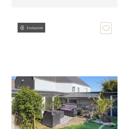
Exclusivité
BARNEVILLE CARTERET 50
2
96,35 m
, 4 pièces
Ref : 1990
Maison à vendre
292 000 €