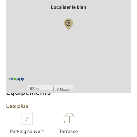
Localiser le bien
Vue globale
2
Surface totale : 49,7 m
2
Surface habitable : 41,9 m
Type d'appartement : F2
er
Étage : 1
Type de construction : Traditionnelle
500 m
©
Mappy
Équipements
Les plus
P
Parking couvert
Terrasse